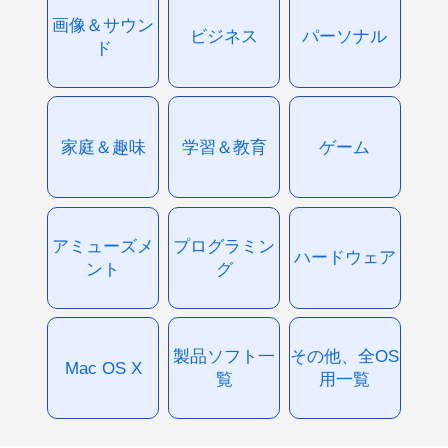
画像＆サウン
ビジネス
パーソナル
ド
家庭＆趣味
学習＆教育
ゲーム
アミューズメ
プログラミン
ハードウェア
ント
グ
製品ソフト一
その他、全OS
Mac OS X
覧
用一覧