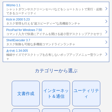
Wizmo 1.1
シャットダウンやスクリーンセーバなどをショートカットで実行・起動
できるユーティリティ
Kick in 2000 5.23
タスク管理も行える“超スピーディー”な高機能ランチャ
PicoPad for Windows 7.50
コマンド入力で快適にアイテムを開ける超小型デスクトップアクセサリ
ShellExecuter 3.7
タスク制御も可能な多機能コマンドラインランチャ
あやめ 1.34.005
極細サイズでデスクトップを占有しないポップアップメニュー型ランチ
ャ
カテゴリーから選ぶ
インターネッ
ユーティリテ
文書作成
ト＆通信
ィ