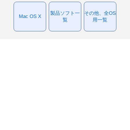
製品ソフト一
その他、全OS
Mac OS X
覧
用一覧