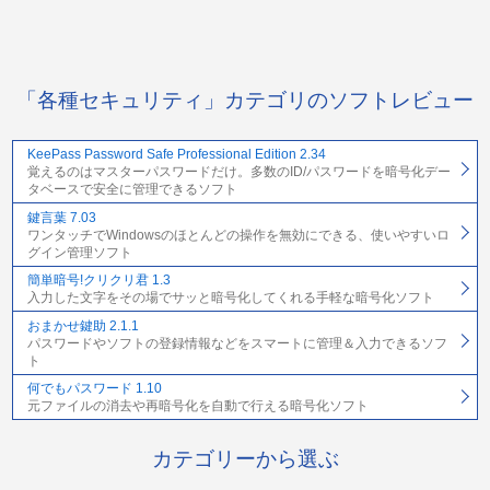
「各種セキュリティ」カテゴリのソフトレビュー
KeePass Password Safe Professional Edition 2.34
覚えるのはマスターパスワードだけ。多数のID/パスワードを暗号化デー
タベースで安全に管理できるソフト
鍵言葉 7.03
ワンタッチでWindowsのほとんどの操作を無効にできる、使いやすいロ
グイン管理ソフト
簡単暗号!クリクリ君 1.3
入力した文字をその場でサッと暗号化してくれる手軽な暗号化ソフト
おまかせ鍵助 2.1.1
パスワードやソフトの登録情報などをスマートに管理＆入力できるソフ
ト
何でもパスワード 1.10
元ファイルの消去や再暗号化を自動で行える暗号化ソフト
カテゴリーから選ぶ