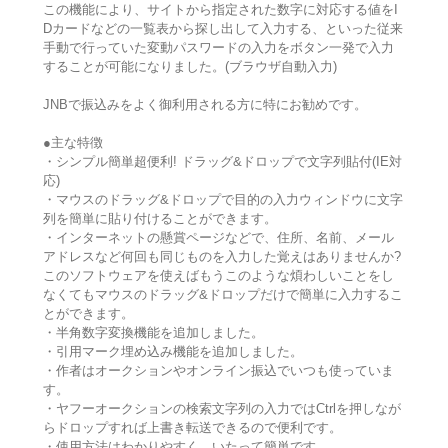
この機能により、サイトから指定された数字に対応する値をI
Dカードなどの一覧表から探し出して入力する、といった従来
手動で行っていた変動パスワードの入力をボタン一発で入力
することが可能になりました。(ブラウザ自動入力)
JNBで振込みをよく御利用される方に特にお勧めです。
●主な特徴
・シンプル簡単超便利! ドラッグ&ドロップで文字列貼付(IE対
応)
・マウスのドラッグ&ドロップで目的の入力ウィンドウに文字
列を簡単に貼り付けることができます。
・インターネットの懸賞ページなどで、住所、名前、メール
アドレスなど何回も同じものを入力した覚えはありませんか?
このソフトウェアを使えばもうこのような煩わしいことをし
なくてもマウスのドラッグ&ドロップだけで簡単に入力するこ
とができます。
・半角数字変換機能を追加しました。
・引用マーク埋め込み機能を追加しました。
・作者はオークションやオンライン振込でいつも使っていま
す。
・ヤフーオークションの検索文字列の入力ではCtrlを押しなが
らドロップすれば上書き転送できるので便利です。
・使用方法はわかりやすく、いたって簡単です。