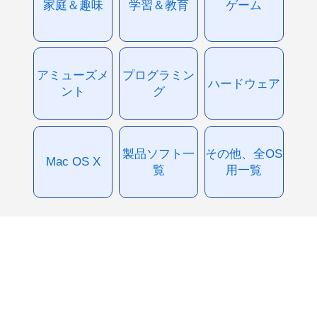
家庭＆趣味
学習＆教育
ゲーム
アミューズメ
プログラミン
ハードウェア
ント
グ
製品ソフト一
その他、全OS
Mac OS X
覧
用一覧