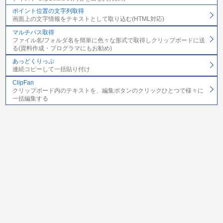
ポイント位置の文字列取得
画面上の文字情報をテキストとして取り込む(HTML対応)
マルチパス取得
ファイル名/フォルダ名を簡単に色々な形式で取得しクリップボードに送
る(資料作成・プログラマにもお勧め)
あっどくりっぷ
連続コピーして一括貼り付け
ClipFan
クリップボード内のテキストを、編集ボタンのクリックひとつで様々に
一括編集する