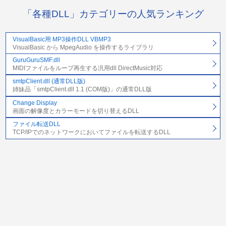
「各種DLL」カテゴリーの人気ランキング
VisualBasic用 MP3操作DLL VBMP3
VisualBasic から MpegAudio を操作するライブラリ
GuruGuruSMF.dll
MIDIファイルをループ再生する汎用dll DirectMusic対応
smtpClient.dll (通常DLL版)
姉妹品「smtpClient.dll 1.1 (COM版)」の通常DLL版
Change Display
画面の解像度とカラーモードを切り替えるDLL
ファイル転送DLL
TCP/IPでのネットワークにおいてファイルを転送するDLL