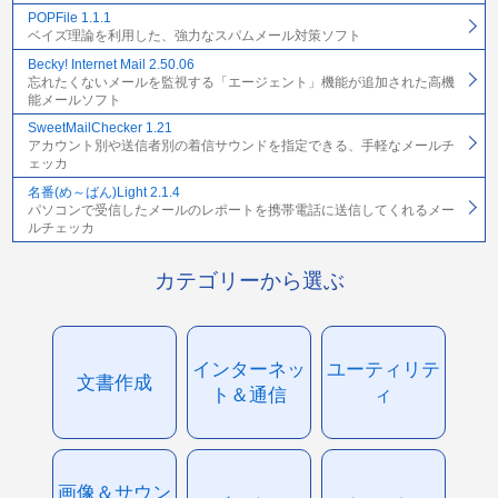
POPFile 1.1.1
ベイズ理論を利用した、強力なスパムメール対策ソフト
Becky! Internet Mail 2.50.06
忘れたくないメールを監視する「エージェント」機能が追加された高機
能メールソフト
SweetMailChecker 1.21
アカウント別や送信者別の着信サウンドを指定できる、手軽なメールチ
ェッカ
名番(め～ばん)Light 2.1.4
パソコンで受信したメールのレポートを携帯電話に送信してくれるメー
ルチェッカ
カテゴリーから選ぶ
インターネッ
ユーティリテ
文書作成
ト＆通信
ィ
画像＆サウン