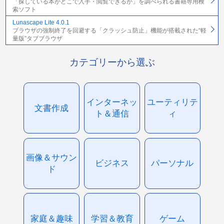
「探している本がどこで入手・閲覧できるか」を調べられる書籍専用検
索ソフト
Lunascape Lite 4.0.1
ブラウザの強制終了を回避する「クラッシュ防止」機能が搭載された“軽
量版”タブブラウザ
カテゴリーから選ぶ
インターネッ
ユーティリテ
文書作成
ト＆通信
ィ
画像＆サウン
ビジネス
パーソナル
ド
家庭＆趣味
学習＆教育
ゲーム