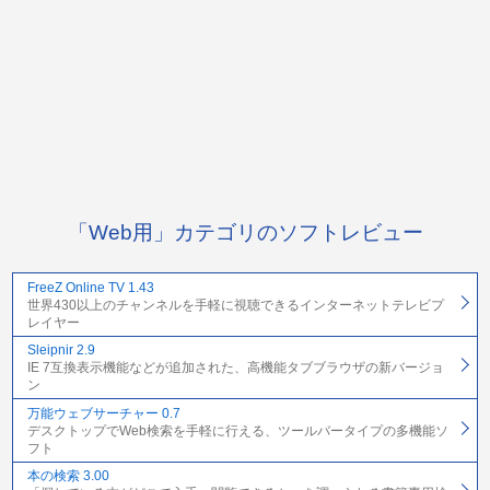
「Web用」カテゴリのソフトレビュー
FreeZ Online TV 1.43
世界430以上のチャンネルを手軽に視聴できるインターネットテレビプ
レイヤー
Sleipnir 2.9
IE 7互換表示機能などが追加された、高機能タブブラウザの新バージョ
ン
万能ウェブサーチャー 0.7
デスクトップでWeb検索を手軽に行える、ツールバータイプの多機能ソ
フト
本の検索 3.00