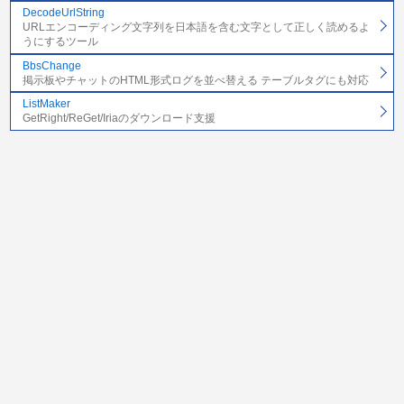
DecodeUrlString
URLエンコーディング文字列を日本語を含む文字として正しく読めるよ
うにするツール
BbsChange
掲示板やチャットのHTML形式ログを並べ替える テーブルタグにも対応
ListMaker
GetRight/ReGet/Iriaのダウンロード支援