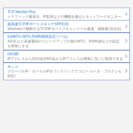
TCP Monitor Plus
トラフィック量表示、IP監視などの機能を備えたネットワークモニター
超高速TCP/IPポートスキャナSPP.EXE
Windowsで稼動するTCP/IPポートスキャンツール最速・最軽量(当社比)
EditMTU (MTU,RWIN簡単設定ツール)
ADSLなど高速通信のスピードアップの為のMTU、RWIN値などの設定
を簡単にする
DNS郎
IPアドレスからDNS名/DNS名からIPアドレスが簡単に互いに取得できる
みぃぷ
グローバルIP・ローカルIPをワンクリックでコピー ルータ・プロクシも
対応!