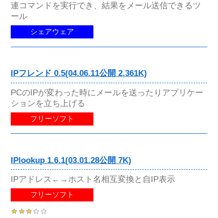
連コマンドを実行でき、結果をメール送信できるツ
ール
シェアウェア
IPフレンド 0.5(04.06.11公開 2,361K)
PCのIPが変わった時にメールを送ったりアプリケー
ションを立ち上げる
フリーソフト
IPlookup 1.6.1(03.01.28公開 7K)
IPアドレス←→ホスト名相互変換と自IP表示
フリーソフト