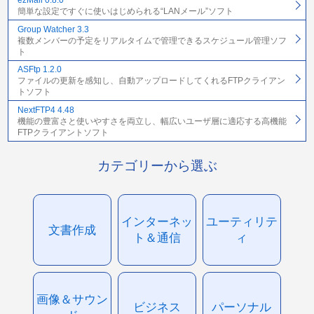
ezMail 0.8.0
簡単な設定ですぐに使いはじめられる“LANメール”ソフト
Group Watcher 3.3
複数メンバーの予定をリアルタイムで管理できるスケジュール管理ソフ
ト
ASFtp 1.2.0
ファイルの更新を感知し、自動アップロードしてくれるFTPクライアン
トソフト
NextFTP4 4.48
機能の豊富さと使いやすさを両立し、幅広いユーザ層に適応する高機能
FTPクライアントソフト
カテゴリーから選ぶ
インターネッ
ユーティリテ
文書作成
ト＆通信
ィ
画像＆サウン
ビジネス
パーソナル