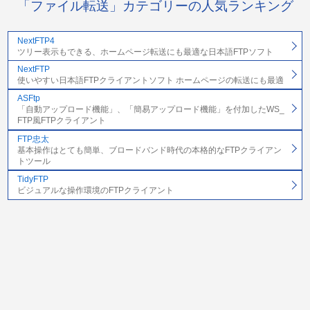
「ファイル転送」カテゴリーの人気ランキング
NextFTP4
ツリー表示もできる、ホームページ転送にも最適な日本語FTPソフト
NextFTP
使いやすい日本語FTPクライアントソフト ホームページの転送にも最適
ASFtp
「自動アップロード機能」、「簡易アップロード機能」を付加したWS_
FTP風FTPクライアント
FTP忠太
基本操作はとても簡単、ブロードバンド時代の本格的なFTPクライアン
トツール
TidyFTP
ビジュアルな操作環境のFTPクライアント