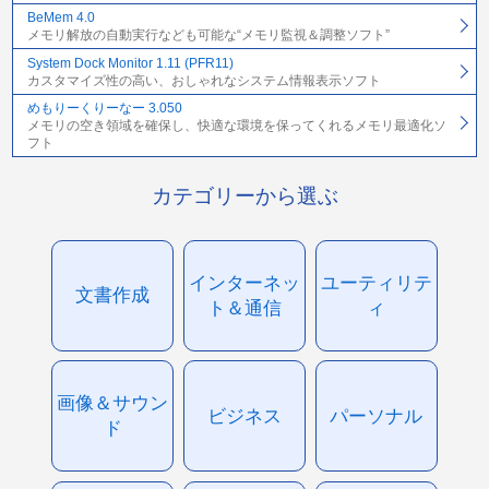
BeMem 4.0
メモリ解放の自動実行なども可能な“メモリ監視＆調整ソフト”
System Dock Monitor 1.11 (PFR11)
カスタマイズ性の高い、おしゃれなシステム情報表示ソフト
めもりーくりーなー 3.050
メモリの空き領域を確保し、快適な環境を保ってくれるメモリ最適化ソ
フト
カテゴリーから選ぶ
インターネッ
ユーティリテ
文書作成
ト＆通信
ィ
画像＆サウン
ビジネス
パーソナル
ド