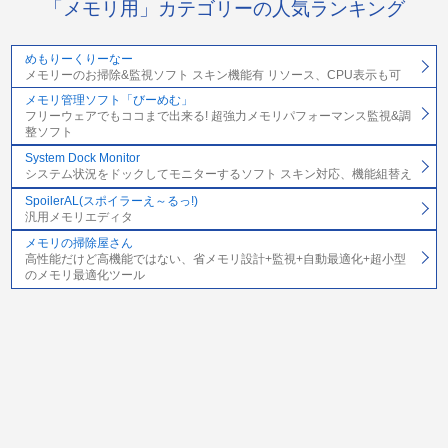
「メモリ用」カテゴリーの人気ランキング
めもりーくりーなー
メモリーのお掃除&監視ソフト スキン機能有 リソース、CPU表示も可
メモリ管理ソフト「びーめむ」
フリーウェアでもココまで出来る! 超強力メモリパフォーマンス監視&調
整ソフト
System Dock Monitor
システム状況をドックしてモニターするソフト スキン対応、機能組替え
SpoilerAL(スポイラーえ～るっ!)
汎用メモリエディタ
メモリの掃除屋さん
高性能だけど高機能ではない、省メモリ設計+監視+自動最適化+超小型
のメモリ最適化ツール