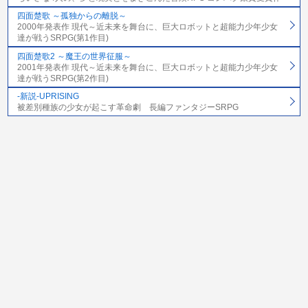
四面楚歌 ～孤独からの離脱～
2000年発表作 現代～近未来を舞台に、巨大ロボットと超能力少年少女
達が戦うSRPG(第1作目)
四面楚歌2 ～魔王の世界征服～
2001年発表作 現代～近未来を舞台に、巨大ロボットと超能力少年少女
達が戦うSRPG(第2作目)
-新説-UPRISING
被差別種族の少女が起こす革命劇 長編ファンタジーSRPG