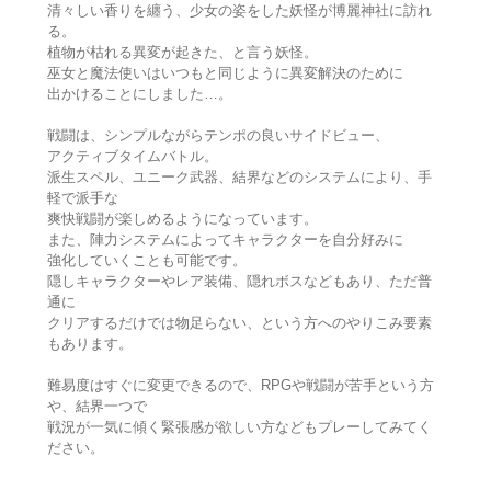
清々しい香りを纏う、少女の姿をした妖怪が博麗神社に訪れ
る。
植物が枯れる異変が起きた、と言う妖怪。
巫女と魔法使いはいつもと同じように異変解決のために
出かけることにしました…。
戦闘は、シンプルながらテンポの良いサイドビュー、
アクティブタイムバトル。
派生スペル、ユニーク武器、結界などのシステムにより、手
軽で派手な
爽快戦闘が楽しめるようになっています。
また、陣力システムによってキャラクターを自分好みに
強化していくことも可能です。
隠しキャラクターやレア装備、隠れボスなどもあり、ただ普
通に
クリアするだけでは物足らない、という方へのやりこみ要素
もあります。
難易度はすぐに変更できるので、RPGや戦闘が苦手という方
や、結界一つで
戦況が一気に傾く緊張感が欲しい方などもプレーしてみてく
ださい。