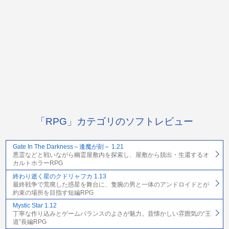
「RPG」カテゴリのソフトレビュー
Gate In The Darkness～逢魔が刻～ 1.21
悪霊などと戦いながら幽霊屋敷内を探索し、屋敷から脱出・生還するオ
カルトホラーRPG
終わり逝く星のクドリャフカ 1.13
最終戦争で荒廃した惑星を舞台に、隻腕の男と一体のアンドロイドとが
約束の場所を目指す短編RPG
Mystic Star 1.12
丁寧な作り込みとゲームバランスのよさが魅力。昔懐かしい雰囲気の“王
道”長編RPG