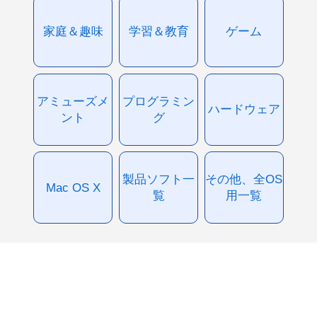
家庭＆趣味
学習＆教育
ゲーム
アミューズメ
プログラミン
ハードウェア
ント
グ
製品ソフト一
その他、全OS
Mac OS X
覧
用一覧