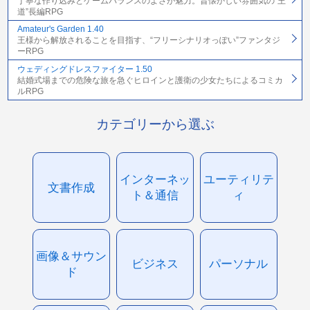
丁寧な作り込みとゲームバランスのよさが魅力。昔懐かしい雰囲気の“王
道”長編RPG
Amateur's Garden 1.40
王様から解放されることを目指す、“フリーシナリオっぽい”ファンタジ
ーRPG
ウェディングドレスファイター 1.50
結婚式場までの危険な旅を急ぐヒロインと護衛の少女たちによるコミカ
ルRPG
カテゴリーから選ぶ
インターネッ
ユーティリテ
文書作成
ト＆通信
ィ
画像＆サウン
ビジネス
パーソナル
ド