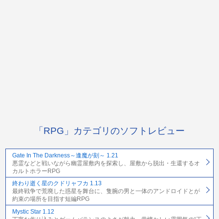
「RPG」カテゴリのソフトレビュー
Gate In The Darkness～逢魔が刻～ 1.21
悪霊などと戦いながら幽霊屋敷内を探索し、屋敷から脱出・生還するオ
カルトホラーRPG
終わり逝く星のクドリャフカ 1.13
最終戦争で荒廃した惑星を舞台に、隻腕の男と一体のアンドロイドとが
約束の場所を目指す短編RPG
Mystic Star 1.12