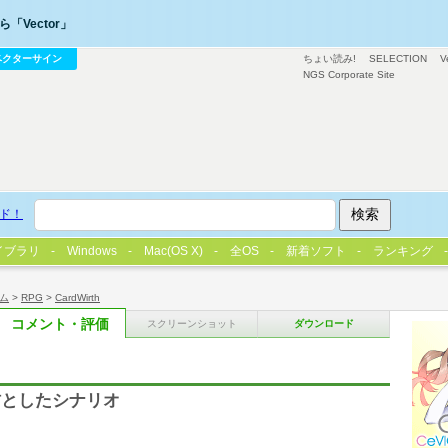
「Vector」
ベクターサイン
ちょい読み!
SELECTION
V
NGS Corporate Site
ド！
イブラリ
Windows
Mac(OS X)
全OS
新着ソフト
ランキング
ム
>
RPG
>
CardWirth
コメント・評価
スクリーンショット
ダウンロード
材としたシナリオ