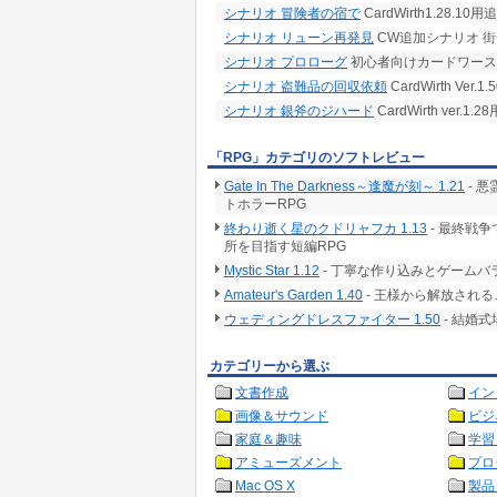
シナリオ 冒険者の宿で
CardWirth1.28.1
シナリオ リューン再発見
CW追加シナリオ 
シナリオ プロローグ
初心者向けカードワース
シナリオ 盗難品の回収依頼
CardWirth Ve
シナリオ 銀斧のジハード
CardWirth ver
「RPG」カテゴリのソフトレビュー
Gate In The Darkness～逢魔が刻～ 1.21
- 
トホラーRPG
終わり逝く星のクドリャフカ 1.13
- 最終戦
所を目指す短編RPG
Mystic Star 1.12
- 丁寧な作り込みとゲームバ
Amateur's Garden 1.40
- 王様から解放される
ウェディングドレスファイター 1.50
- 結婚
カテゴリーから選ぶ
文書作成
イン
画像＆サウンド
ビジ
家庭＆趣味
学習
アミューズメント
プロ
Mac OS X
製品