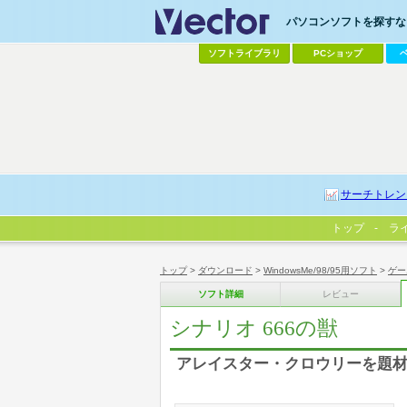
パソコンソフトを探すなら
ソフトライブラリ
PCショップ
サーチトレン
トップ
ラ
トップ
>
ダウンロード
>
WindowsMe/98/95用ソフト
>
ゲー
ソフト詳細
レビュー
シナリオ 666の獣
アレイスター・クロウリーを題