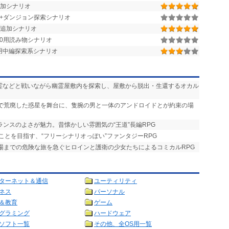
0用追加シナリオ
街+ダンジョン探索シナリオ
追加シナリオ
r.1.50用読み物シナリオ
.1.28用中編探索系シナリオ
悪霊などと戦いながら幽霊屋敷内を探索し、屋敷から脱出・生還するオカル
争で荒廃した惑星を舞台に、隻腕の男と一体のアンドロイドとが約束の場
ランスのよさが魅力。昔懐かしい雰囲気の“王道”長編RPG
ことを目指す、“フリーシナリオっぽい”ファンタジーRPG
式場までの危険な旅を急ぐヒロインと護衛の少女たちによるコミカルRPG
ターネット＆通信
ユーティリティ
ネス
パーソナル
＆教育
ゲーム
グラミング
ハードウェア
ソフト一覧
その他、全OS用一覧