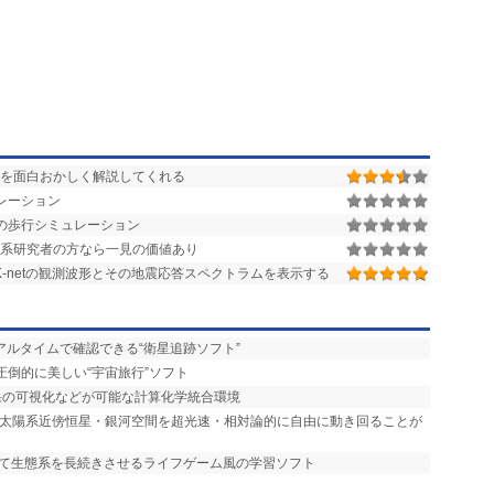
を面白おかしく解説してくれる
レーション
の歩行シミュレーション
理系研究者の方なら一見の価値あり
KiK-netの観測波形とその地震応答スペクトラムを表示する
アルタイムで確認できる“衛星追跡ソフト”
圧倒的に美しい“宇宙旅行”ソフト
結果の可視化などが可能な計算化学統合環境
タ 太陽系近傍恒星・銀河空間を超光速・相対論的に自由に動き回ることが
して生態系を長続きさせるライフゲーム風の学習ソフト