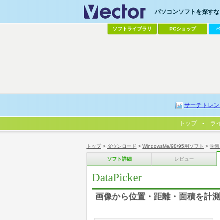
パソコンソフトを探すなら
ソフトライブラリ
PCショップ
サーチトレン
トップ
ラ
トップ
>
ダウンロード
>
WindowsMe/98/95用ソフト
>
学習
ソフト詳細
レビュー
DataPicker
画像から位置・距離・面積を計測