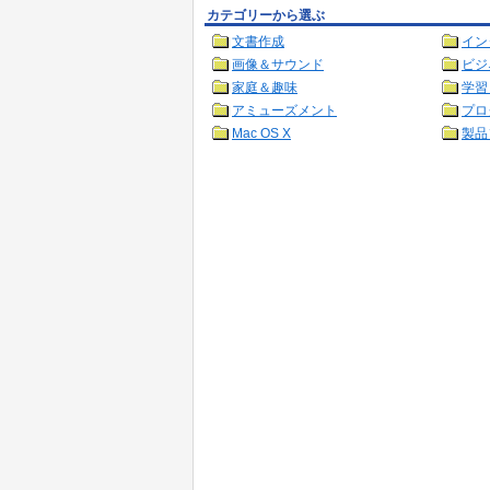
カテゴリーから選ぶ
文書作成
イン
画像＆サウンド
ビジ
家庭＆趣味
学習
アミューズメント
プロ
Mac OS X
製品