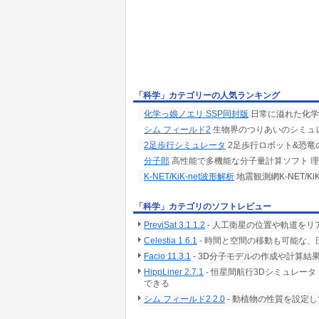
「科学」カテゴリーの人気ランキング
化学っ娘ノエリ SSP同封版
日常に溢れた化学
シム フィールド2
生物界のつりあいのシミュ
2足歩行シミュレータ
2足歩行ロボット&恐竜
分子郎
高性能で多機能な分子量計算ソフト 
K-NET/KiK-net波形解析
地震観測網K-NET/
「科学」カテゴリのソフトレビュー
PreviSat 3.1.1.2
- 人工衛星の位置や軌道をリ
Celestia 1.6.1
- 時間と空間の移動も可能な、
Facio 11.3.1
- 3D分子モデルの作成や計算
HippLiner 2.7.1
- 恒星間航行3Dシミュレー
できる
シム フィールド2 2.0
- 動植物の性質を設定