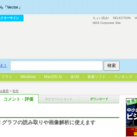
「Vector」
ベクターサイン
ちょい読み!
SELECTION
V
NGS Corporate Site
ド！
イブラリ
Windows
Mac(OS X)
全OS
新着ソフト
ランキング
＆教育
>
科学
コメント・評価
スクリーンショット
ダウンロード
 グラフの読み取りや画像解析に使えます