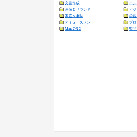
文書作成
イン
画像＆サウンド
ビジ
家庭＆趣味
学習
アミューズメント
プロ
Mac OS X
製品