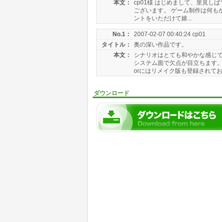
本文：
cp01様 はじめまして、里見しば
ございます。 ゲーム制作は何も
ントをいただけて嬉...
No.1：
2007-02-07 00:40:24 cp01
タイトル：
奥の深い作品です。
本文：
シナリオはとても和やかな感じで
システム面で欠点が目立ちます。 
orにはリメイク版も登録されており
ダウンロード