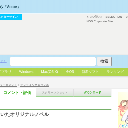
「Vector」
ベクターサイン
ちょい読み!
SELECTION
V
NGS Corporate Site
ド！
イブラリ
Windows
Mac(OS X)
全OS
新着ソフト
ランキング
ューズメント
>
オンラインマガジン等
コメント・評価
スクリーンショット
ダウンロード
描いたオリジナルノベル