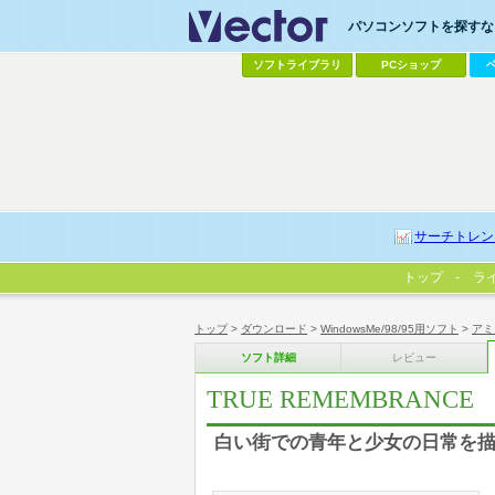
パソコンソフトを探すなら
ソフトライブラリ
PCショップ
サーチトレン
トップ
ラ
トップ
>
ダウンロード
>
WindowsMe/98/95用ソフト
>
アミ
ソフト詳細
レビュー
TRUE REMEMBRANCE
白い街での青年と少女の日常を