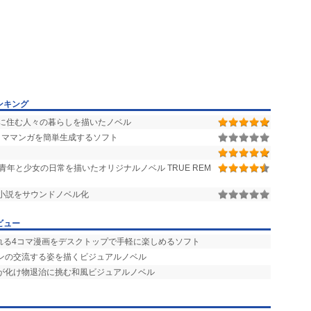
ンキング
に住む人々の暮らしを描いたノベル
コママンガを簡単生成するソフト
青年と少女の日常を描いたオリジナルノベル TRUE REM
小説をサウンドノベル化
ビュー
される4コマ漫画をデスクトップで手軽に楽しめるソフト
インの交流する姿を描くビジュアルノベル
女が化け物退治に挑む和風ビジュアルノベル