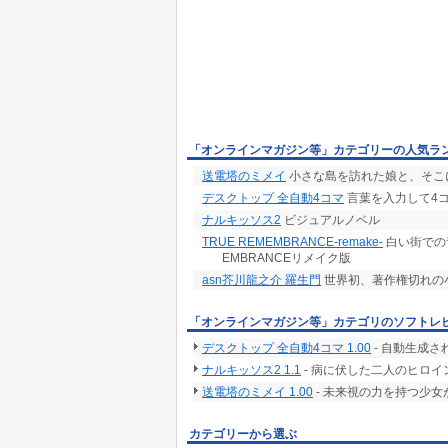
「オンラインマガジン等」カテゴリーの人気ラ
送電塔のミメイ
小さな島を訪れた娘と、そこ
デスクトップ 全自動4コマ
言葉を入力して4
ナルキッソス2
ビジュアルノベル
TRUE REMEMBRANCE-remake-
白い街での
EMBRANCEリメイク版
asn芥川龍之介 羅生門
世界初、著作権切れの
「オンラインマガジン等」カテゴリのソフトレ
デスクトップ 全自動4コマ 1.00
- 自動生成
ナルキッソス2 1.1
- 病に伏した二人のヒロ
送電塔のミメイ 1.00
- 未来視の力を持つ少
カテゴリーから選ぶ