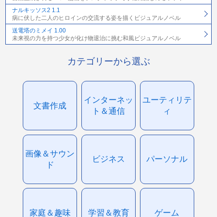
ナルキッソス2 1.1
病に伏した二人のヒロインの交流する姿を描くビジュアルノベル
送電塔のミメイ 1.00
未来視の力を持つ少女が化け物退治に挑む和風ビジュアルノベル
カテゴリーから選ぶ
インターネッ
ユーティリテ
文書作成
ト＆通信
ィ
画像＆サウン
ビジネス
パーソナル
ド
家庭＆趣味
学習＆教育
ゲーム