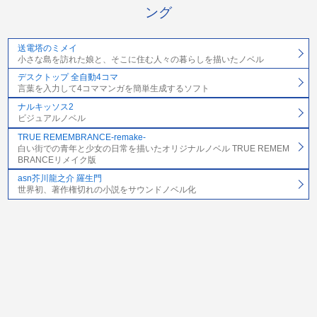
ング
送電塔のミメイ
小さな島を訪れた娘と、そこに住む人々の暮らしを描いたノベル
デスクトップ 全自動4コマ
言葉を入力して4コママンガを簡単生成するソフト
ナルキッソス2
ビジュアルノベル
TRUE REMEMBRANCE-remake-
白い街での青年と少女の日常を描いたオリジナルノベル TRUE REMEM
BRANCEリメイク版
asn芥川龍之介 羅生門
世界初、著作権切れの小説をサウンドノベル化