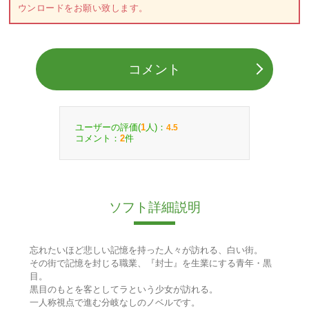
ウンロードをお願い致します。
コメント
ユーザーの評価(
人)：
1
4.5
コメント：
件
2
ソフト詳細説明
忘れたいほど悲しい記憶を持った人々が訪れる、白い街。
その街で記憶を封じる職業、『封士』を生業にする青年・黒
目。
黒目のもとを客としてラという少女が訪れる。
一人称視点で進む分岐なしのノベルです。