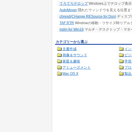
てろてろテロップ
Windows上でテロップ表示
AutoMover
隠れたウィンドウを見える位置ま
chresd(CHange RESource for Dos)
ディスプ
TAF RTR
Windowの移動・リサイズ時リア
mdm for Win16
マルチ・デスクトップ・マネージャ 
カテゴリーから選ぶ
文書作成
イン
画像＆サウンド
ビジ
家庭＆趣味
学習
アミューズメント
プロ
Mac OS X
製品