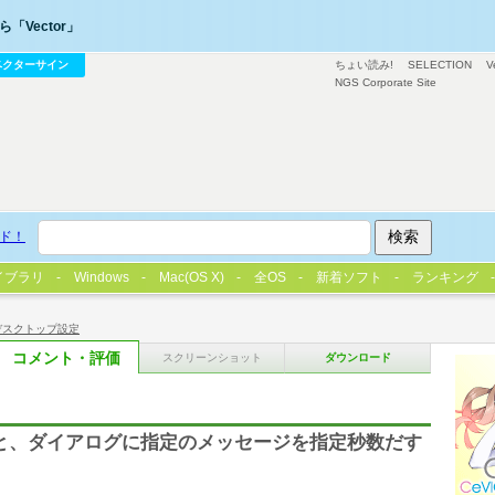
「Vector」
ベクターサイン
ちょい読み!
SELECTION
V
NGS Corporate Site
ド！
イブラリ
Windows
Mac(OS X)
全OS
新着ソフト
ランキング
デスクトップ設定
コメント・評価
スクリーンショット
ダウンロード
すると、ダイアログに指定のメッセージを指定秒数だす