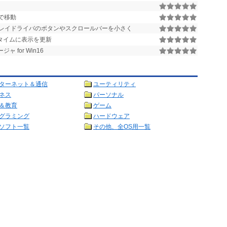
で移動
レイドライバのボタンやスクロールバーを小さく
ルタイムに表示を更新
for Win16
ターネット＆通信
ユーティリティ
ネス
パーソナル
＆教育
ゲーム
グラミング
ハードウェア
ソフト一覧
その他、全OS用一覧