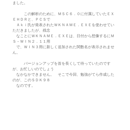
ました。
この解析のために、ＭＳＣ６．０に付属していたＥＸ
ＥＨＤＲと、ＰＣＳで
Ａｋｉ氏が発表されたＷＫＮＡＭＥ．ＥＸＥを使わせてい
ただきましたが、残念
なことにＷＫＮＡＭＥ．ＥＸＥは、日付から想像するにＭ
Ｓ－ＷＩＮ２．１１用
で、ＷＩＮ３用に新しく追加された関数名が表示されませ
ん。
バージョンアップを首を長くして待っていたのです
が、お忙しいのでしょう
なかなかできません。 そこで今回、勉強がてら作成した
のが、このＳＤＫ９８
なのです。