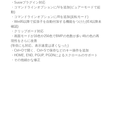
・Susieプラグイン対応
・コマンドラインオプションに/Vを追加(ビュアーモードで起
動)
・コマンドラインオプションに/Rを追加(反転モード)
・Win95以降で拡張子を自動付加する機能をつけた(IE4以降未
確認)
・クリップボード対応
・画面モードが16色や256色でBMPの色数が多い時の色の再
現性をさらに改善
(等倍にも対応。表示速度は遅くなった)
・Ctrl+Oで開く、Ctrl+Sで保存などのキー操作を追加
・HOME, END, PGUP, PGDNによるスクロールのサポート
・その他細かな修正