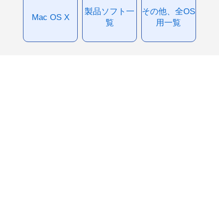
製品ソフト一
その他、全OS
Mac OS X
覧
用一覧