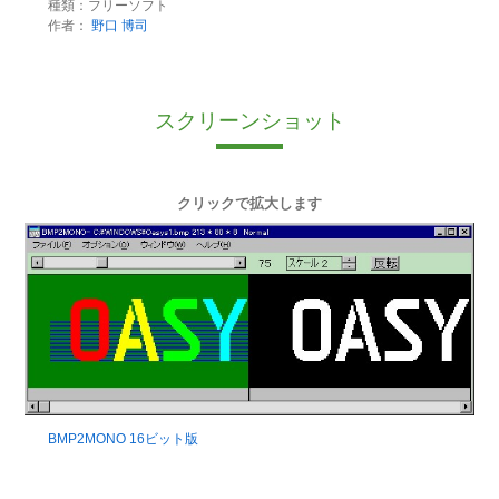
種類：フリーソフト
作者：
野口 博司
スクリーンショット
クリックで拡大します
BMP2MONO 16ビット版