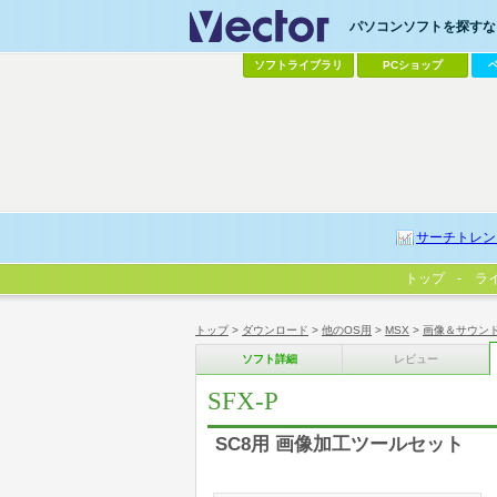
パソコンソフトを探すなら
ソフトライブラリ
PCショップ
サーチトレン
トップ
ラ
トップ
>
ダウンロード
>
他のOS用
>
MSX
>
画像＆サウン
ソフト詳細
レビュー
SFX-P
SC8用 画像加工ツールセット