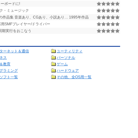
キーボードに!
ク・ミュージック
魚の作品集 音楽あり、CGあり、小説あり… 1995年作品
X用SMFプレイヤー/ドライバー
Dの同期実行をおこなう
ターネット＆通信
ユーティリティ
ネス
パーソナル
＆教育
ゲーム
グラミング
ハードウェア
ソフト一覧
その他、全OS用一覧