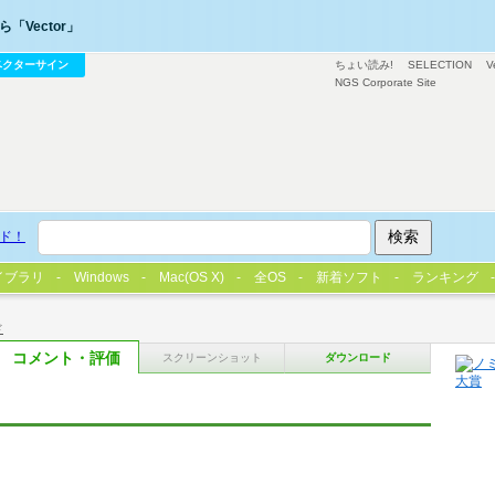
「Vector」
ベクターサイン
ちょい読み!
SELECTION
V
NGS Corporate Site
ド！
イブラリ
Windows
Mac(OS X)
全OS
新着ソフト
ランキング
ド
コメント・評価
スクリーンショット
ダウンロード