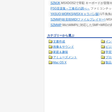
SZMJK
MSXDOS2で常駐 キーボードが音階
PSG音楽集～三奏石の調べ～
ファミコンチッ
YASUO-WORKS(MSXキャラバン版)
UT-魚
SZMMP(鈴見咲MIDIファイルプレイヤー)
MS
SZMWP
98のMIMPIに対応したSMF+WR
カテゴリーから選ぶ
文書作成
イン
画像＆サウンド
ビジ
家庭＆趣味
学習
アミューズメント
プロ
Mac OS X
製品