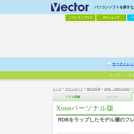
パソコンソフトを探すなら
ソフトライブラリ
PCショップ
サーチトレン
トップ
ラ
トップ
>
ダウンロード
>
他のOS用
>
JAVA・JAVA Script
>
ソフト詳細
レビュー
Xoneパーソナル版
RDBをラップしたモデル層のフレー