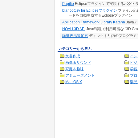
Papilio
Eclipseプラグインで実現するバグ
blancoCsv for Eclipseプラグイン
ファイル定義書
ードを自動生成するEclipseプラグイン
Apllication Framework Library Katana
Jav
NOAH 3D API
Java環境で利用可能な "3D Graph
詳細表示追加君
ディレクトリ内のプログラミ
カテゴリーから選ぶ
文書作成
イン
画像＆サウンド
ビジ
家庭＆趣味
学習
アミューズメント
プロ
Mac OS X
製品