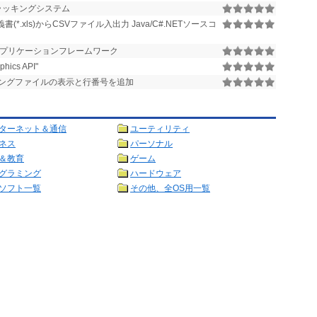
トラッキングシステム
(*.xls)からCSVファイル入出力 Java/C#.NETソースコ
aアプリケーションフレームワーク
ics API"
ングファイルの表示と行番号を追加
ターネット＆通信
ユーティリティ
ネス
パーソナル
＆教育
ゲーム
グラミング
ハードウェア
ソフト一覧
その他、全OS用一覧