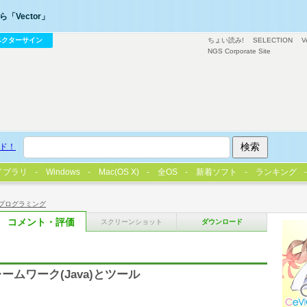
「Vector」
ベクターサイン
ちょい読み!
SELECTION
V
NGS Corporate Site
ド！
イブラリ
Windows
Mac(OS X)
全OS
新着ソフト
ランキング
プログラミング
コメント・評価
スクリーンショット
ダウンロード
ムワーク(Java)とツール