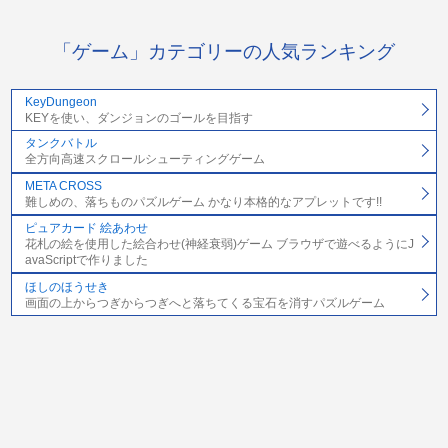
「ゲーム」カテゴリーの人気ランキング
KeyDungeon
KEYを使い、ダンジョンのゴールを目指す
タンクバトル
全方向高速スクロールシューティングゲーム
META CROSS
難しめの、落ちものパズルゲーム かなり本格的なアプレットです!!
ピュアカード 絵あわせ
花札の絵を使用した絵合わせ(神経衰弱)ゲーム ブラウザで遊べるようにJ
avaScriptで作りました
ほしのほうせき
画面の上からつぎからつぎへと落ちてくる宝石を消すパズルゲーム