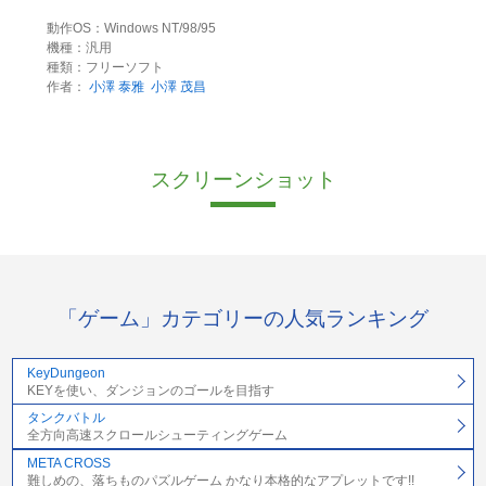
動作OS：Windows NT/98/95
機種：汎用
種類：フリーソフト
作者：
小澤 泰雅
小澤 茂昌
スクリーンショット
「ゲーム」カテゴリーの人気ランキング
KeyDungeon
KEYを使い、ダンジョンのゴールを目指す
タンクバトル
全方向高速スクロールシューティングゲーム
META CROSS
難しめの、落ちものパズルゲーム かなり本格的なアプレットです!!