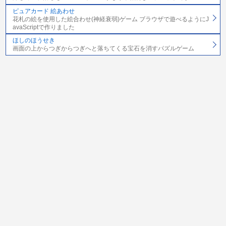
ピュアカード 絵あわせ
花札の絵を使用した絵合わせ(神経衰弱)ゲーム ブラウザで遊べるようにJ
avaScriptで作りました
ほしのほうせき
画面の上からつぎからつぎへと落ちてくる宝石を消すパズルゲーム