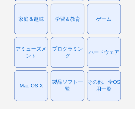
家庭＆趣味
学習＆教育
ゲーム
アミューズメ
プログラミン
ハードウェア
ント
グ
製品ソフト一
その他、全OS
Mac OS X
覧
用一覧