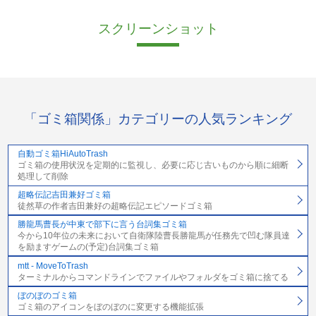
スクリーンショット
「ゴミ箱関係」カテゴリーの人気ランキング
自動ゴミ箱HiAutoTrash
ゴミ箱の使用状況を定期的に監視し、必要に応じ古いものから順に細断
処理して削除
超略伝記吉田兼好ゴミ箱
徒然草の作者吉田兼好の超略伝記エピソードゴミ箱
勝龍馬曹長が中東で部下に言う台詞集ゴミ箱
今から10年位の未来において自衛隊陸曹長勝龍馬が任務先で凹む隊員達
を励ますゲームの(予定)台詞集ゴミ箱
mtt - MoveToTrash
ターミナルからコマンドラインでファイルやフォルダをゴミ箱に捨てる
ぼのぼのゴミ箱
ゴミ箱のアイコンをぼのぼのに変更する機能拡張