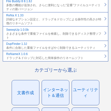
File Buddy 8 8.1.8J
多数の機能が追加され、さらに便利になった“定番”ファイルユーティリ
ティの新バージョン
ReNa X 1.33
詳細なオプション設定と、ドラッグ＆ドロップによる操作性の高さが特
徴のリネームソフト
SweepUp 1.0.0b
さまざまな条件で重複ファイルを検索し、削除できるディスク整理ソフ
ト
DupFinder 1.3J
条件に合致した重複ファイルをすばやく削除できるユーティリティ
ReNameX 1.0.6
ドラッグ＆ドロップに対応した簡単操作のリネームソフト
カテゴリーから選ぶ
インターネッ
ユーティリテ
文書作成
ト＆通信
ィ