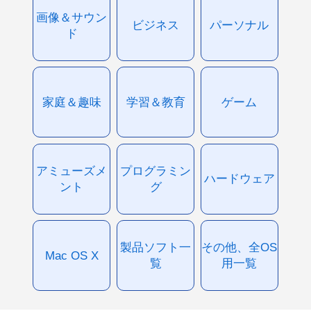
画像＆サウン
ビジネス
パーソナル
ド
家庭＆趣味
学習＆教育
ゲーム
アミューズメ
プログラミン
ハードウェア
ント
グ
製品ソフト一
その他、全OS
Mac OS X
覧
用一覧