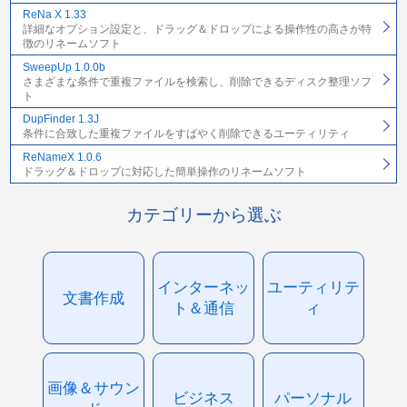
ReNa X 1.33
詳細なオプション設定と、ドラッグ＆ドロップによる操作性の高さが特
徴のリネームソフト
SweepUp 1.0.0b
さまざまな条件で重複ファイルを検索し、削除できるディスク整理ソフ
ト
DupFinder 1.3J
条件に合致した重複ファイルをすばやく削除できるユーティリティ
ReNameX 1.0.6
ドラッグ＆ドロップに対応した簡単操作のリネームソフト
カテゴリーから選ぶ
インターネッ
ユーティリテ
文書作成
ト＆通信
ィ
画像＆サウン
ビジネス
パーソナル