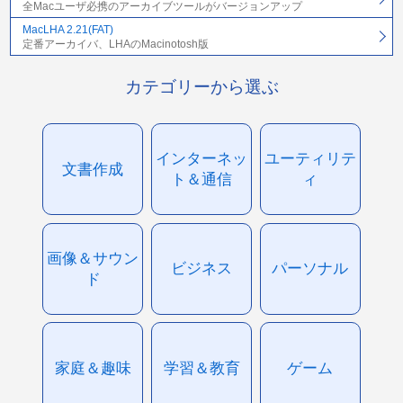
全Macユーザ必携のアーカイブツールがバージョンアップ
MacLHA 2.21(FAT)
定番アーカイバ、LHAのMacinotosh版
カテゴリーから選ぶ
インターネッ
ユーティリテ
文書作成
ト＆通信
ィ
画像＆サウン
ビジネス
パーソナル
ド
家庭＆趣味
学習＆教育
ゲーム