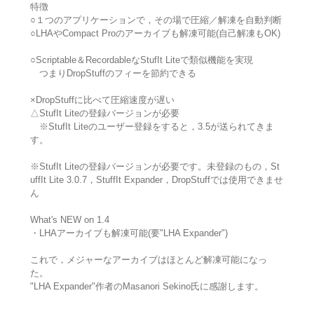
特徴
○１つのアプリケーションで，その場で圧縮／解凍を自動判断
○LHAやCompact Proのアーカイブも解凍可能(自己解凍もOK)
○Scriptable＆RecordableなStufIt Liteで類似機能を実現
つまりDropStuffのフィーを節約できる
×DropStuffに比べて圧縮速度が遅い
△StufIt Liteの登録バージョンが必要
※StufIt Liteのユーザー登録をすると，3.5が送られてきま
す。
※StufIt Liteの登録バージョンが必要です。未登録のもの，St
uffIt Lite 3.0.7，StuffIt Expander，DropStuffでは使用できませ
ん
What's NEW on 1.4
・LHAアーカイブも解凍可能(要"LHA Expander")
これで，メジャーなアーカイブはほとんど解凍可能になっ
た。
"LHA Expander"作者のMasanori Sekino氏に感謝します。