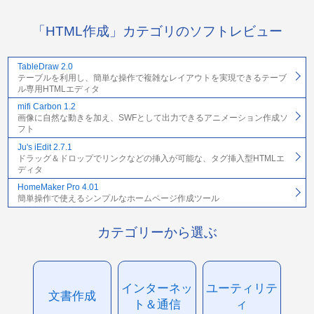
「HTML作成」カテゴリのソフトレビュー
TableDraw 2.0
テーブルを利用し、簡単な操作で複雑なレイアウトを実現できるテーブ
ル専用HTMLエディタ
mifi Carbon 1.2
画像に自然な動きを加え、SWFとして出力できるアニメーション作成ソ
フト
Ju's iEdit 2.7.1
ドラッグ＆ドロップでリンクなどの挿入が可能な、タグ挿入型HTMLエ
ディタ
HomeMaker Pro 4.01
簡単操作で使えるシンプルなホームページ作成ツール
カテゴリーから選ぶ
インターネッ
ユーティリテ
文書作成
ト＆通信
ィ