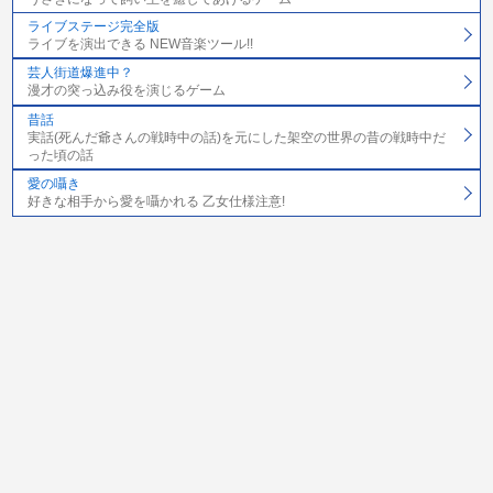
ライブステージ完全版
ライブを演出できる NEW音楽ツール!!
芸人街道爆進中？
漫才の突っ込み役を演じるゲーム
昔話
実話(死んだ爺さんの戦時中の話)を元にした架空の世界の昔の戦時中だ
った頃の話
愛の囁き
好きな相手から愛を囁かれる 乙女仕様注意!