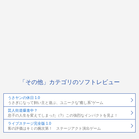
「その他」カテゴリのソフトレビュー
うさヤンの休日 1.0
うさぎになって飼い主と遊ぶ、ユニークな“癒し系”ゲーム
芸人街道爆進中？
息子の人生を変えてしまった（?）この強烈なインパクトを見よ！
ライブステージ完全版 1.0
客の評価はキミの腕次第！ ステージアクト演出ゲーム