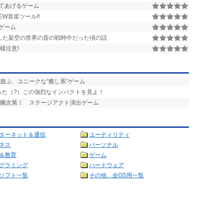
てあげるゲーム
W音楽ツール!!
ゲーム
した架空の世界の昔の戦時中だった頃の話
様注意!
と遊ぶ、ユニークな“癒し系”ゲーム
った（?）この強烈なインパクトを見よ！
の腕次第！ ステージアクト演出ゲーム
ターネット＆通信
ユーティリティ
ネス
パーソナル
＆教育
ゲーム
グラミング
ハードウェア
ソフト一覧
その他、全OS用一覧