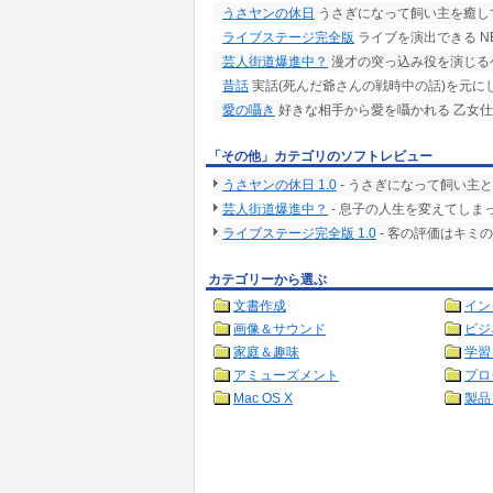
うさヤンの休日
うさぎになって飼い主を癒し
ライブステージ完全版
ライブを演出できる NE
芸人街道爆進中？
漫才の突っ込み役を演じる
昔話
実話(死んだ爺さんの戦時中の話)を元に
愛の囁き
好きな相手から愛を囁かれる 乙女仕
「その他」カテゴリのソフトレビュー
うさヤンの休日 1.0
- うさぎになって飼い主
芸人街道爆進中？
- 息子の人生を変えてしま
ライブステージ完全版 1.0
- 客の評価はキミ
カテゴリーから選ぶ
文書作成
イン
画像＆サウンド
ビジ
家庭＆趣味
学習
アミューズメント
プロ
Mac OS X
製品