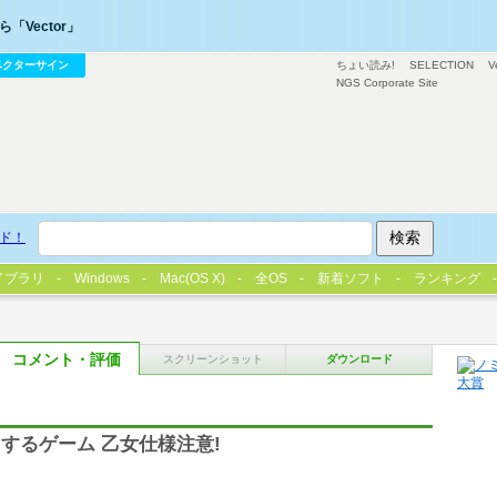
「Vector」
ベクターサイン
ちょい読み!
SELECTION
V
NGS Corporate Site
ド！
イブラリ
Windows
Mac(OS X)
全OS
新着ソフト
ランキング
コメント・評価
スクリーンショット
ダウンロード
するゲーム 乙女仕様注意!