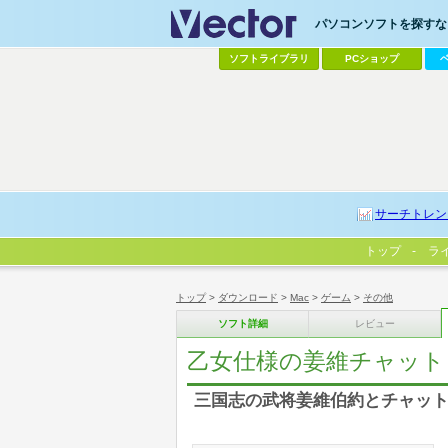
パソコンソフトを探すなら
ソフトライブラリ
PCショップ
サーチトレン
トップ
ラ
トップ
>
ダウンロード
>
Mac
>
ゲーム
>
その他
ソフト詳細
レビュー
乙女仕様の姜維チャット
三国志の武将姜維伯約とチャット