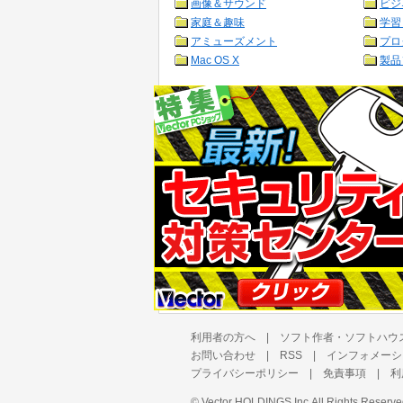
画像＆サウンド
ビジ
家庭＆趣味
学習
アミューズメント
プロ
Mac OS X
製品
利用者の方へ
|
ソフト作者・ソフトハウ
お問い合わせ
|
RSS
|
インフォメーシ
プライバシーポリシー
|
免責事項
|
利
©
Vector HOLDINGS Inc.
All Rights Reserve