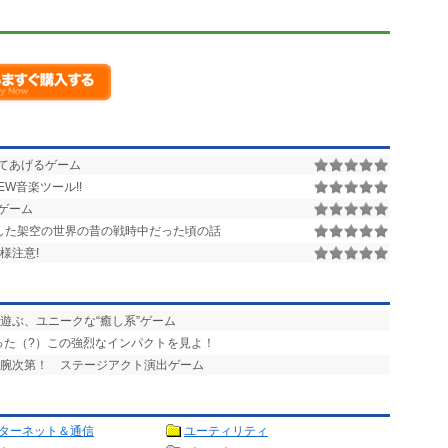
てあげるゲーム
W音楽ツール!!
ゲーム
した架空の世界の昔の戦時中だった頃の話
様注意!
と遊ぶ、ユニークな“癒し系”ゲーム
った（?）この強烈なインパクトを見よ！
の腕次第！ ステージアクト演出ゲーム
ターネット＆通信
ユーティリティ