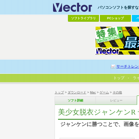
パソコンソフトを探すなら
ソフトライブラリ
PCショップ
サーチトレン
トップ
ラ
トップ
>
ダウンロード
>
Mac
>
ゲーム
>
その他
ソフト詳細
レビュー
美少女脱衣ジャンケンR
ジャンケンに勝つことで、画像