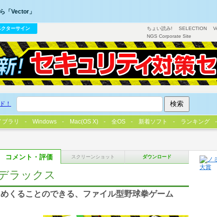
「Vector」
ベクターサイン
ちょい読み!
SELECTION
V
NGS Corporate Site
ド！
イブラリ
Windows
Mac(OS X)
全OS
新着ソフト
ランキング
コメント・評価
スクリーンショット
ダウンロード
 デラックス
をめくることのできる、ファイル型野球拳ゲーム