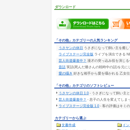
ダウンロード
「その他」カテゴリーの人気ランキング
うさヤンの休日
うさぎになって飼い主を癒し
ライブステージ完全版
ライブを演出できる NE
芸人街道爆進中？
漫才の突っ込み役を演じる
昔話
実話(死んだ爺さんの戦時中の話)を元に
愛の囁き
好きな相手から愛を囁かれる 乙女仕
「その他」カテゴリのソフトレビュー
うさヤンの休日 1.0
- うさぎになって飼い主
芸人街道爆進中？
- 息子の人生を変えてしま
ライブステージ完全版 1.0
- 客の評価はキミ
カテゴリーから選ぶ
文書作成
イン