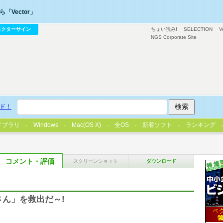
「Vector」
ベクターサイン
ちょい読み!
SELECTION
V
NGS Corporate Site
ド！
イブラリ
Windows
Mac(OS X)
全OS
新着ソフト
ランキング
コメント・評価
スクリーンショット
ダウンロード
さん」を救出だ～!