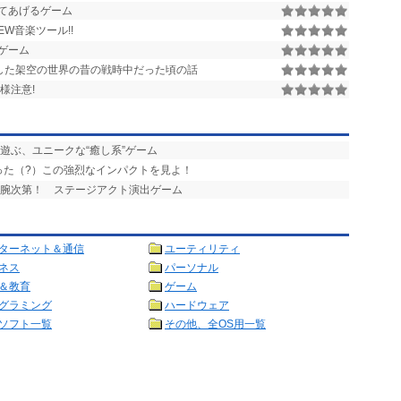
てあげるゲーム
W音楽ツール!!
ゲーム
した架空の世界の昔の戦時中だった頃の話
様注意!
と遊ぶ、ユニークな“癒し系”ゲーム
った（?）この強烈なインパクトを見よ！
の腕次第！ ステージアクト演出ゲーム
ターネット＆通信
ユーティリティ
ネス
パーソナル
＆教育
ゲーム
グラミング
ハードウェア
ソフト一覧
その他、全OS用一覧