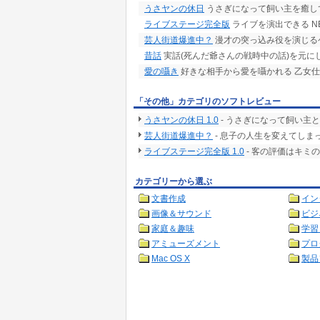
うさヤンの休日
うさぎになって飼い主を癒し
ライブステージ完全版
ライブを演出できる NE
芸人街道爆進中？
漫才の突っ込み役を演じる
昔話
実話(死んだ爺さんの戦時中の話)を元に
愛の囁き
好きな相手から愛を囁かれる 乙女仕
「その他」カテゴリのソフトレビュー
うさヤンの休日 1.0
- うさぎになって飼い主
芸人街道爆進中？
- 息子の人生を変えてしま
ライブステージ完全版 1.0
- 客の評価はキミ
カテゴリーから選ぶ
文書作成
イン
画像＆サウンド
ビジ
家庭＆趣味
学習
アミューズメント
プロ
Mac OS X
製品