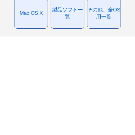
製品ソフト一
その他、全OS
Mac OS X
覧
用一覧