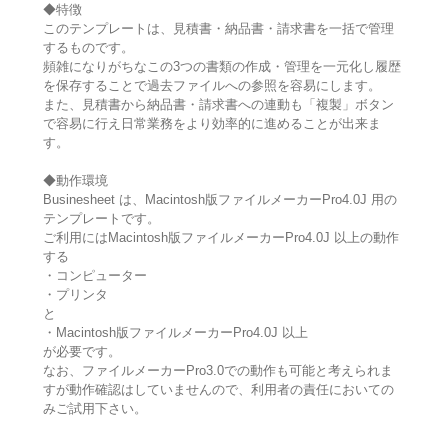
◆特徴
このテンプレートは、見積書・納品書・請求書を一括で管理
するものです。
頻雑になりがちなこの3つの書類の作成・管理を一元化し履歴
を保存することで過去ファイルへの参照を容易にします。
また、見積書から納品書・請求書への連動も「複製」ボタン
で容易に行え日常業務をより効率的に進めることが出来ま
す。
◆動作環境
Businesheet は、Macintosh版ファイルメーカーPro4.0J 用の
テンプレートです。
ご利用にはMacintosh版ファイルメーカーPro4.0J 以上の動作
する
・コンピューター
・プリンタ
と
・Macintosh版ファイルメーカーPro4.0J 以上
が必要です。
なお、ファイルメーカーPro3.0での動作も可能と考えられま
すが動作確認はしていませんので、利用者の責任においての
みご試用下さい。