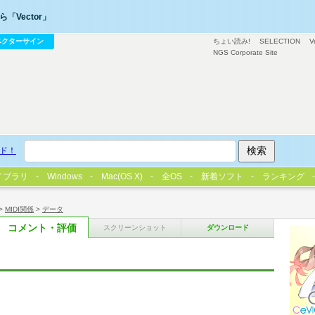
「Vector」
ベクターサイン
ちょい読み!
SELECTION
V
NGS Corporate Site
ド！
イブラリ
Windows
Mac(OS X)
全OS
新着ソフト
ランキング
>
MIDI関係
>
データ
コメント・評価
スクリーンショット
ダウンロード