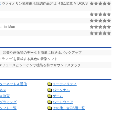
章
ヴァイオリン協奏曲ホ短調作品64より第1楽章 MID/SC8
a for Mac
ンの間で、音楽や画像等のデータを簡単に転送＆バックアップ
acドラマー”を養成する異色の音楽ソフト
ンタフェースとシーケンサ機能を持つサウンドスタック
ターネット＆通信
ユーティリティ
ネス
パーソナル
＆教育
ゲーム
グラミング
ハードウェア
ソフト一覧
その他、全OS用一覧