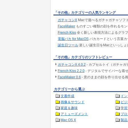
「その他」カテゴリーの人気ランキング
ガチャコンX
Macで遊べるガチャガチャソフ
FaceMaker
ものすごい種類の顔を作れるモン
French Kiss
全く新しい表現方法によるグラフ
電脳バカ for MacOS
バカカードという言葉カー
誕生日ツール
楽しい誕生日をMacといっしょ
「その他」カテゴリのソフトレビュー
ガチャコンX 4.0.2
- カプセルトイ（ガチャ
French Kiss 2.2.0
- デジタルでサイバーな着
FaceMaker 0.6
- 意のままの顔を作り出せる画
カテゴリーから選ぶ
文書作成
イン
画像＆サウンド
ビジ
家庭＆趣味
学習
アミューズメント
プロ
Mac OS X
製品