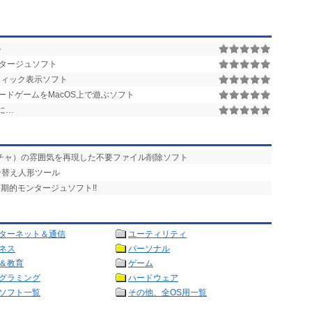
ト
タージュソフト
ィック表示ソフト
ドゲームをMacOS上で遊ぶソフト
に…
ガチャ）の雰囲気を再現した不要ファイル削除ソフト
せ替え人形ツール
期的モンタージュソフト!!
ターネット＆通信
ユーティリティ
ネス
パーソナル
＆教育
ゲーム
グラミング
ハードウェア
ソフト一覧
その他、全OS用一覧