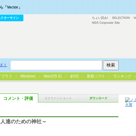
「Vector」
ベクターサイン
ちょい読み!
SELECTION
V
NGS Corporate Site
ド！
イブラリ
Windows
Mac(OS X)
全OS
新着ソフト
ランキング
コメント・評価
スクリーンショット
ダウンロード
い人達のための神社～