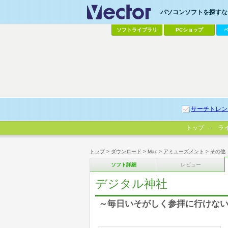
パソコンソフトを探すなら
ソフトライブラリ
PCショップ
サーチトレン
トップ
ラ
トップ
>
ダウンロード
>
Mac
>
アミューズメント
>
その他
ソフト詳細
レビュー
デジタル神社
～毎日いそがしく参拝に行けな