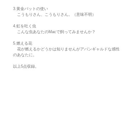
3.黄金バットの使い
こうもりさん、こうもりさん。（意味不明）
4.虹を吐く虫
こんな虫あなたのMacで飼ってみませんか？
5.燃える花
花が燃えるかどうかは知りませんがアバンギャルドな感性
のあなたに。
以上5点収録。