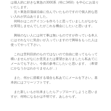
は個人的に好きな東急の3000系（特に3450）を中心にお送り
いたします。
元々東急目蒲線沿線に住んでいたものですので個人的な思
い入れが沢山ありました。
何時かはこのアイコンを作ろうと思っていましたがなかな
か実現しませんでしたがこれを機会にしたいと思います。
興味のない人には何て事は無いものですが作っている本人
にはそれなりに気合いが入っていますので興味をもった人は
使ってやって下さい。
これは営利目的のものではないので自由に使ってもらって
構いませんがなにか意見または要望がありましたら私あてに
メールでも下さい。今後の参考にしたいと思います。（希望
にかなうかはわかりませんが...）
また、何かに搭載する場合も私あてにメールを下さい。基
本的にはフリーソフトです。
また新しいもが出来ましたらアップロードしようと思いま
すが、何時になるかは不明です。あしからず。