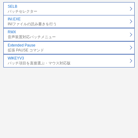
SELB
バッチセレクター
INI.EXE
INIファイルの読み書きを行う
RMX
音声装置対応バッチメニュー
Extended Pause
拡張 PAUSE コマンド
WIKEYV3
バッチ項目を直接選ぶ・マウス対応版