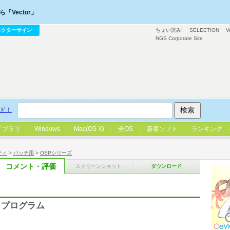
「Vector」
ベクターサイン
ちょい読み!
SELECTION
V
NGS Corporate Site
ド！
イブラリ
Windows
Mac(OS X)
全OS
新着ソフト
ランキング
ティ
>
バッチ用
>
OSPシリーズ
コメント・評価
スクリーンショット
ダウンロード
トプログラム