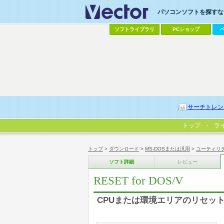
パソコンソフトを探すなら
ソフトライブラリ
PCショップ
サーチトレン
トップ
ラ
トップ
>
ダウンロード
>
MS-DOSまたは汎用
>
ユーティリ
ソフト詳細
レビュー
RESET for DOS/V
CPUまたは環境エリアのリセッ