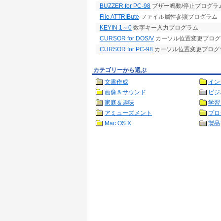
BUZZER for PC-98
ブザー鳴動/停止プログラ
File ATTRIBute
ファイル属性参照プログラム
KEYIN 1～0
数字キー入力プログラム
CURSOR for DOS/V
カーソル位置変更プログ
CURSOR for PC-98
カーソル位置変更プログ
カテゴリーから選ぶ
文書作成
イン
画像＆サウンド
ビジ
家庭＆趣味
学習
アミューズメント
プロ
Mac OS X
製品