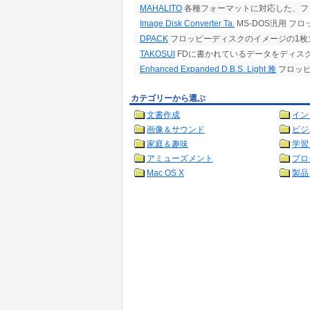
MAHALITO
各種フォーマットに対応した、フ
Image Disk Converter Ta.
MS-DOS汎用 
DPACK
フロッピーディスクのイメージの1枚
TAKOSUI
FDに書かれているデータをディス
Enhanced Expanded D.B.S. Light 雅
フロッピ
カテゴリーから選ぶ
文書作成
イン
画像＆サウンド
ビジ
家庭＆趣味
学習
アミューズメント
プロ
Mac OS X
製品