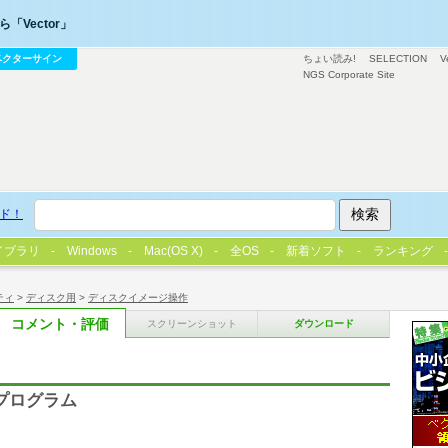
「Vector」
ベクターサイン
ちょい読み!
SELECTION
V
NGS Corporate Site
ド！
イブラリ
Windows
Mac(OS X)
全OS
新着ソフト
ランキング
ティ
>
ディスク用
>
ディスクイメージ操作
コメント・評価
スクリーンショット
ダウンロード
化 プログラム