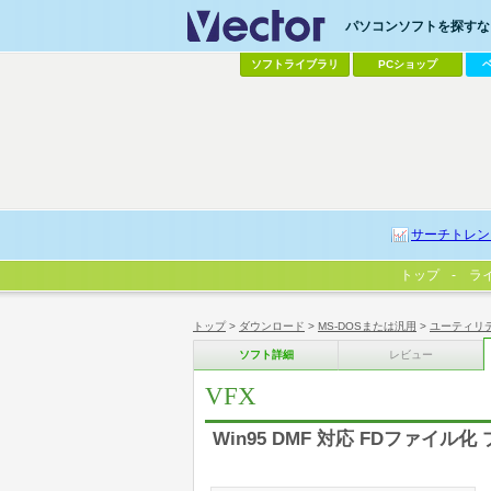
パソコンソフトを探すなら
ソフトライブラリ
PCショップ
サーチトレン
トップ
ラ
トップ
>
ダウンロード
>
MS-DOSまたは汎用
>
ユーティリ
ソフト詳細
レビュー
VFX
Win95 DMF 対応 FDファイル