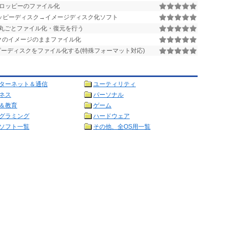
ロッピーのファイル化
フロッピーディスク→イメージディスク化ソフト
丸ごとファイル化・復元を行う
クのイメージのままファイル化
ーディスクをファイル化する(特殊フォーマット対応)
ターネット＆通信
ユーティリティ
ネス
パーソナル
＆教育
ゲーム
グラミング
ハードウェア
ソフト一覧
その他、全OS用一覧