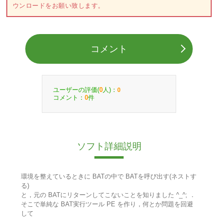
ウンロードをお願い致します。
コメント
ユーザーの評価(
人)：
0
0
コメント：
件
0
ソフト詳細説明
環境を整えているときに BATの中で BATを呼び出す(ネストす
る)
と，元の BATにリターンしてこないことを知りました ^_^; ．
そこで単純な BAT実行ツール PE を作り，何とか問題を回避
して