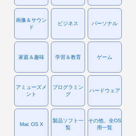
画像＆サウン
ビジネス
パーソナル
ド
家庭＆趣味
学習＆教育
ゲーム
アミューズメ
プログラミン
ハードウェア
ント
グ
製品ソフト一
その他、全OS
Mac OS X
覧
用一覧