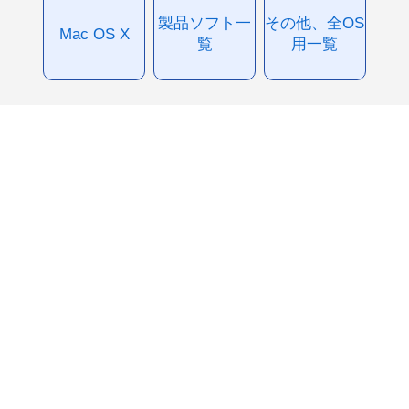
製品ソフト一
その他、全OS
Mac OS X
覧
用一覧