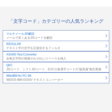
「文字コード」カテゴリーの人気ランキング
マルチメールJIS解読
メールで良くあるJISコードを解読
REGULAR
テキスト中の文字を正規化するフィルタ
AS/400 Text Converter
全角文字列の両側それぞれにスペースを挿入
QKC
JISコード、シフトJISコード、EUCの各漢字コードの"超高速"相互変換
98toIBM for PC-98
98DOS-IBM DOS/V テキストコンバーター