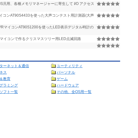
OS汎用、各種メモリマネージャーに寄生して I/O アクセス
イコンAT90S4433を使った大声コンテスト用計測器(大声
VRマイコンAT90S1200を使ったLED表示デジタル時計の
Rマイコンで作るクリスマスツリー用LED点滅回路
ターネット＆通信
ユーティリティ
ネス
パーソナル
＆教育
ゲーム
グラミング
ハードウェア
ソフト一覧
その他、全OS用一覧