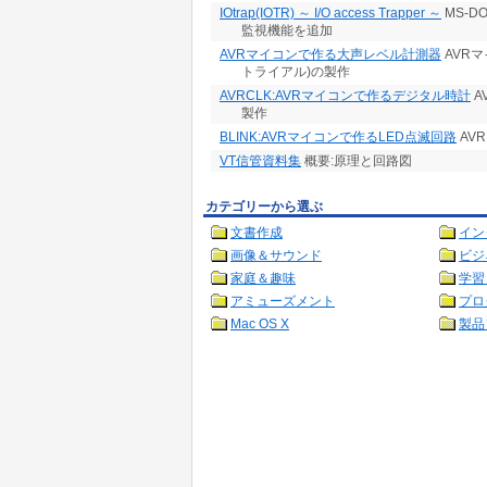
IOtrap(IOTR) ～ I/O access Trapper ～
MS-D
監視機能を追加
AVRマイコンで作る大声レベル計測器
AVRマ
トライアル)の製作
AVRCLK:AVRマイコンで作るデジタル時計
A
製作
BLINK:AVRマイコンで作るLED点滅回路
AV
VT信管資料集
概要:原理と回路図
カテゴリーから選ぶ
文書作成
イン
画像＆サウンド
ビジ
家庭＆趣味
学習
アミューズメント
プロ
Mac OS X
製品