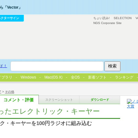
「Vector」
ベクターサイン
ちょい読み!
SELECTION
V
NGS Corporate Site
ド！
イブラリ
Windows
Mac(OS X)
全OS
新着ソフト
ランキング
ア
>
その他
コメント・評価
スクリーンショット
ダウンロード
5を使ったエレクトリック・キーヤー
リック・キーヤーを100円ラジオに組み込む