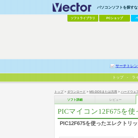
パソコンソフトを探すなら
ソフトライブラリ
PCショップ
サーチトレン
トップ
ラ
トップ
>
ダウンロード
>
MS-DOSまたは汎用
>
ハードウェ
ソフト詳細
レビュー
PICマイコン12F67
PIC12F675を使ったエレクト