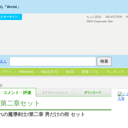
「Vector」
ベクターサイン
ちょい読み!
SELECTION
V
NGS Corporate Site
ド！
イブラリ
Windows
Mac(OS X)
全OS
新着ソフト
ランキング
PG
コメント・評価
スクリーンショット
ダウンロード
・第二章セット
れの魔導剣士/第二章 男だけの街 セット