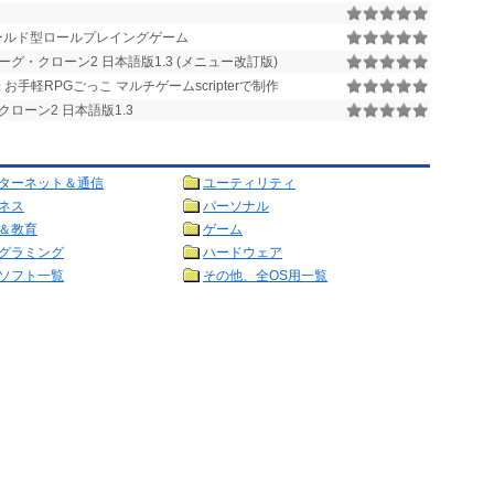
ールド型ロールプレイングゲーム
ーグ・クローン2 日本語版1.3 (メニュー改訂版)
お手軽RPGごっこ マルチゲームscripterで制作
ローン2 日本語版1.3
ターネット＆通信
ユーティリティ
ネス
パーソナル
＆教育
ゲーム
グラミング
ハードウェア
ソフト一覧
その他、全OS用一覧