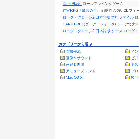
Dark Blade
ロールプレイングゲーム
迷宮RPG『魔法の塔』
戦略性の強い2Dフィ
ローグ・クローン2 日本語版 実行ファイル
ロ
DARK FOLK(ダーク・フォーク)
チープで大味 
ローグ・クローン2 日本語版 ソース
ローグ・ク
カテゴリーから選ぶ
文書作成
イン
画像＆サウンド
ビジ
家庭＆趣味
学習
アミューズメント
プロ
Mac OS X
製品