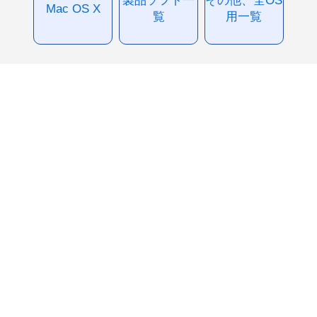
製品ソフト一
その他、全OS
Mac OS X
覧
用一覧