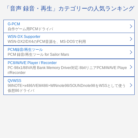
「音声 録音・再生」カテゴリーの人気ランキング
G-PCM
自作ゲーム用PCMドライバ
WSN-DX Supporter
WSN-DX2/DX4のPCM音源を、MS-DOSで利用
PCM録音/再生ツール
PCM 録音/再生ツール for Sailor Mars
PC8/WAVE Player / Recorder
PC-98x1/88VA用 Bank Memory Driver対応 8bitリニアPCM/WAVE Playe
r/Recorder
QVWSS
98NOTE>x486/VEM486>WINnote98/SOUNDnote98をWSSとして使う
仮想86ドライバ