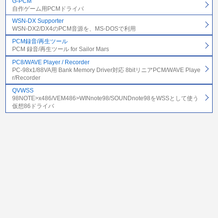
G-PCM
自作ゲーム用PCMドライバ
WSN-DX Supporter
WSN-DX2/DX4のPCM音源を、MS-DOSで利用
PCM録音/再生ツール
PCM 録音/再生ツール for Sailor Mars
PC8/WAVE Player / Recorder
PC-98x1/88VA用 Bank Memory Driver対応 8bitリニアPCM/WAVE Playe
r/Recorder
QVWSS
98NOTE>x486/VEM486>WINnote98/SOUNDnote98をWSSとして使う
仮想86ドライバ