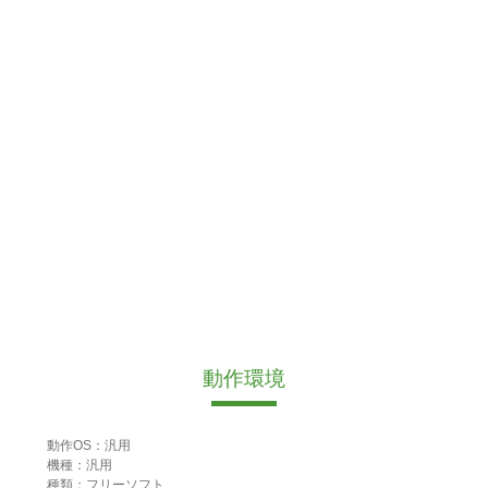
動作環境
動作OS：汎用
機種：汎用
種類：フリーソフト