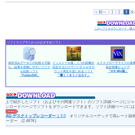
« 前へ
1
2
3
次
このソフトをダウンロード・購
ソフトライブラリからのおすすめソフト
保存済みデータとの比較も可能
インストール後、二つの距離を
エクスプローラライクの多
な、結果を把握しやすいファイ
設定するだけでバーチャルサラ
統合画像ビューア
「ViX Win版」
ル比較ソフト
ウンド再生を楽しめるソフト
「FolderDiff」
「響く！オトノセカイ」
上で紹介したソフト（およびその関連ソフト）のソフト詳細ページにジャ
ンロードページでソフトをダウンロードできます。ソフト詳細ページには
AG-デスクトップレコーダー
1.3.0
オリジナルコーデックで高レート録画
ーダー
(2,487K)