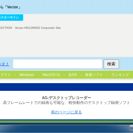
「Vector」
ベクターサイン
LECTION
Vector HOLDINGS Corporate Site
ンド！
イブラリ
Windows
Mac(OS X)
全OS
新着ソフト
ランキング
AG-デスクトップレコーダー
高フレームレートでの録画も可能な、軽快動作のデスクトップ録画ソフト
前のページに戻る